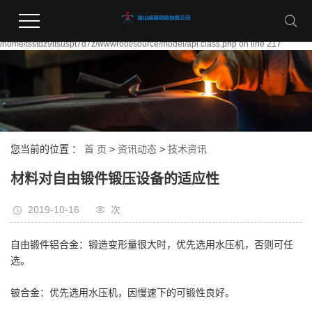
Warning:
file_put_contents(/home/tsstdz9ttsuspt7d7z/wwwroot/source/cache/license_cache.
failed to open stream: Permission denied in
/home/tsstdz9ttsuspt7d7z/wwwroot/source/model/api.class.php on line 217
您当前的位置 ：
首 页
>
资讯动态
>
技术资讯
材料对自由锻件锻压设备的适应性
2019-10-16
次
自由锻件铝合金：锻造变形量很大时，优先选用水压机，否则可任
选。
铍合金：优先选用水压机，因慢速下的可锻性良好。