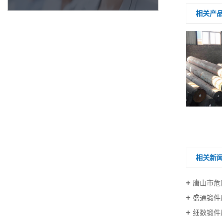
相关产
河北锻件厂家
相关新
唐山市危
盛通锻件
细数锻件