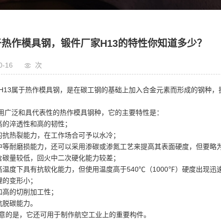
于热作模具钢，锻件厂家H13的特性你知道多少？
0-16
次
H13属于热作模具钢，是在碳工钢的基础上加入合金元素而形成的钢种，执行标
使用广泛和具代表性的热作模具钢种，它的主要特性是：
高的淬透性和高的韧性；
的抗热裂能力，在工作场合可予以水冷；
中等耐磨损能力，还可以采用渗碳或渗氮工艺来提高其表面硬度，但要略
含碳量较低，回火中二次硬化能力较差；
高温度下具有抗软化能力，但使用温度高于540℃（1000℉）硬度出现迅
理的变形小；
和高的切削加工性；
抗脱碳能力。
意的是，它还可用于制作航空工业上的重要构件。