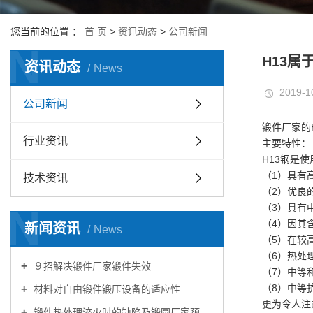
您当前的位置 ：
首 页
>
资讯动态
>
公司新闻
N
H13属
资讯动态
News
2019-1
公司新闻
锻件厂家的
行业资讯
主要特性：
H13钢是
（1）具有
技术资讯
（2）优良
N
（3）具有
（4）因其
新闻资讯
News
（5）在较
（6）热处
９招解决锻件厂家锻件失效
（7）中等
（8）中等
材料对自由锻件锻压设备的适应性
更为令人注
锻件热处理淬火时的缺陷及锻圆厂家预防措施