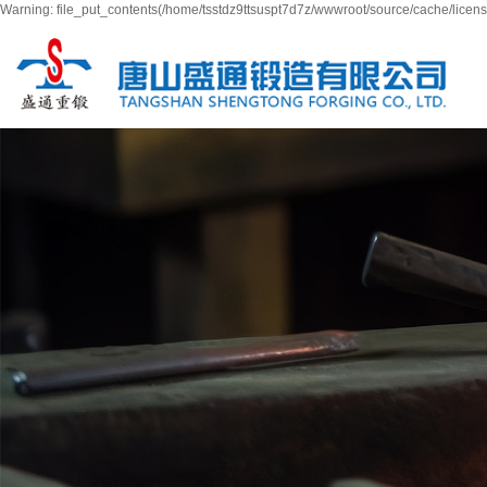
Warning: file_put_contents(/home/tsstdz9ttsuspt7d7z/wwwroot/source/cache/licens