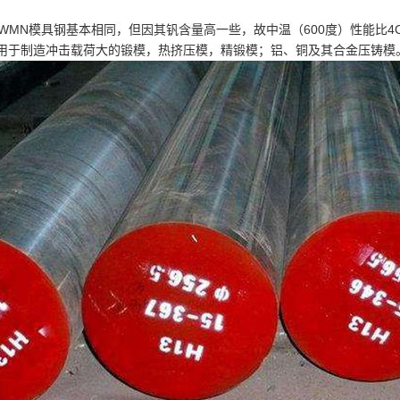
RWMN模具钢基本相同，但因其钒含量高一些，故中温（600度）性能比4
钢用于制造冲击载荷大的锻模，热挤压模，精锻模；铝、铜及其合金压铸模