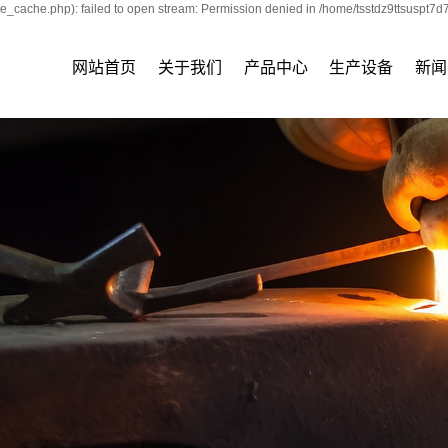
e_cache.php): failed to open stream: Permission denied in /home/tsstdz9ttsuspt7d
网站首页
关于我们
产品中心
生产设备
新闻
公司简介
锻圆
设备展示
公司
企业文化
锻件
行业
资质荣誉
模具钢
技术
公司风采
合金结构钢
碳素结构钢
原材料