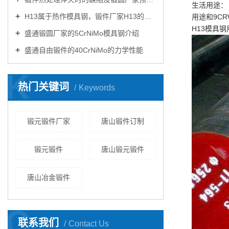
生活用途：
H13属于热作模具钢，锻件厂家H13的特性你知道多少？
用途和9C
H13模具
盛通锻圆厂家的5CrNiMo模具钢介绍
盛通自由锻件的40CrNiMo的力学性能
K
热门关键词
Keywords
锻元锻件厂家
唐山锻件订制
锻元锻件
唐山锻元锻件
唐山冶金锻件
C
联系我们
Contact Us