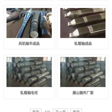
风机轴半成品
轧辊轴成品
轧辊轴毛坯
唐山锻件厂家
首页
1/2
下一页
尾页