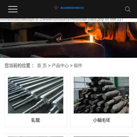
Warning:
file_put_contents(/home/tsstdz9ttsuspt7d7z/wwwroot/source/cache/license_cache.
failed to open stream: Permission denied in
/home/tsstdz9ttsuspt7d7z/wwwroot/source/model/api.class.php on line 217
您当前的位置 ：
首 页
>
产品中心
>
锻件
轧辊
小轴毛坯