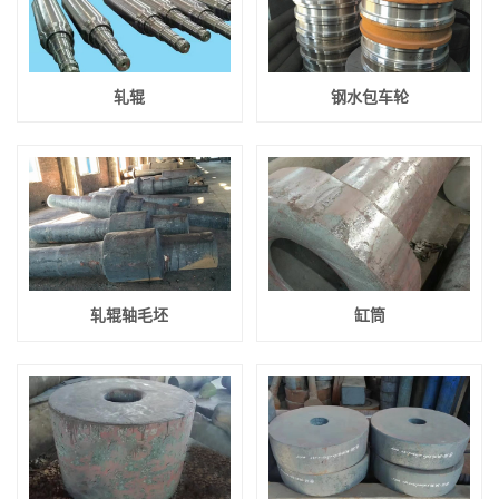
轧辊
钢水包车轮
轧辊轴毛坯
缸筒