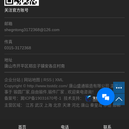
关注官方账号
邮箱
shegntong3172368@126.com
传真
0315-3172368
地址
唐山市开平区郑庄子镇安各庄村南
企业分站
|
网站地图
|
RSS
|
XML
Copyright © http://www.tsstdz.com/ 唐山盛通锻造有限公司 主要从
事于
锻圆厂家
,
自由锻件
,
锻件厂家
, 欢迎来电咨询！
备案号：
冀ICP备19031670号-1
技术支持：
主营区域：
江苏
武汉
上海
北京
天津
河北
唐山
秦皇岛
承德
邯郸
首页
电话
联系