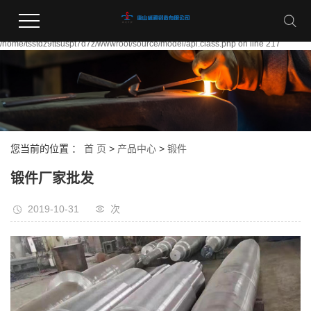
Warning:
file_put_contents(/home/tsstdz9ttsuspt7d7z/wwwroot/source/cache/license_cache.
failed to open stream: Permission denied in
/home/tsstdz9ttsuspt7d7z/wwwroot/source/model/api.class.php on line 217
您当前的位置 ：
首 页
>
产品中心
>
锻件
锻件厂家批发
2019-10-31
次