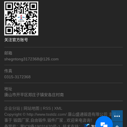
关注官方账号
邮箱
shegntong3172368@126.com
传真
0315-3172368
地址
唐山市开平区郑庄子镇安各庄村南
企业分站
|
网站地图
|
RSS
|
XML
Copyright © http://www.tsstdz.com/ 唐山盛通锻造有限公司 主要从
事于
锻圆厂家
,
自由锻件
,
锻件厂家
, 欢迎来电咨询！
备案号：
冀ICP备19031670号-1
技术支持：