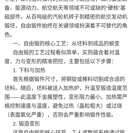
备、能源动力、航空航天等领域不可或缺的“硬核”基
础部件。从百吨级的汽轮机转子到精密的航空发动机
锻坯，自由锻件始终在关键领域扮演着不可替代的角
色。
一、自由锻的核心工艺：从坯料到成品的蜕变
自由锻的工艺过程看似简单，实则蕴含着对温
度、力与变形的精准把控，主要包括以下步骤：
1. 下料与加热
首先根据锻件尺寸，将钢锭或棒料切割成合适的
坯料。随后，坯料被送入加热炉，升温至锻造温度范
围——此温度下金属塑性，变形阻力最小。加热需严
格控制速度与温度，避免过热（晶粒粗大）或过烧
（表面氧化严重），否则会严重影响锻件性能。
2. 锻造变形
这是自由锻的核心环节。工人或数控系统通过锻