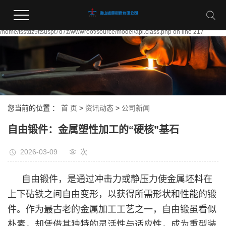
Warning:
file_put_contents(/home/tsstdz9ttsuspt7d7z/wwwroot/source/cache/license_cache.
failed to open stream: Permission denied in
/home/tsstdz9ttsuspt7d7z/wwwroot/source/model/api.class.php on line 217
您当前的位置 ：
首 页
>
资讯动态
>
公司新闻
自由锻件：金属塑性加工的“硬核”基石
2026-03-09
次
自由锻件，是通过冲击力或静压力使金属坯料在
上下砧铁之间自由变形，以获得所需形状和性能的锻
件。作为最古老的金属加工工艺之一，自由锻虽看似
朴素，却凭借其独特的灵活性与适应性，成为重型装