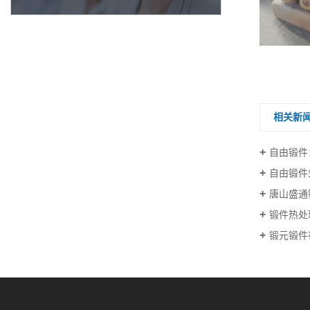
锻圆厂家直销
相关新
自由锻件
自由锻件
唐山盛通
锻件热处
锻元锻件