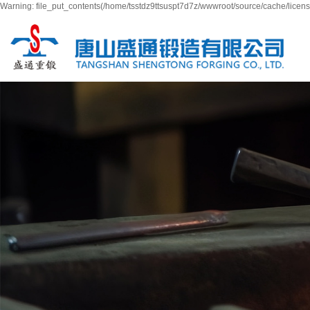
Warning: file_put_contents(/home/tsstdz9ttsuspt7d7z/wwwroot/source/cache/licens