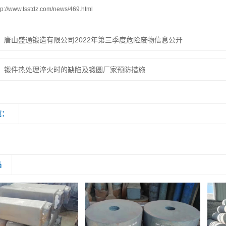
tp://www.tsstdz.com/news/469.html
唐山盛通锻造有限公司2022年第三季度危险废物信息公开
锻件热处理淬火时的缺陷及锻圆厂家预防措施
览：
品