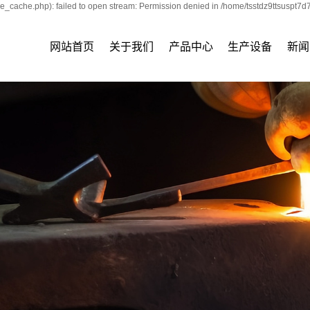
e_cache.php): failed to open stream: Permission denied in /home/tsstdz9ttsuspt7d
网站首页
关于我们
产品中心
生产设备
新闻
公司简介
锻圆
设备展示
公司
企业文化
锻件
行业
资质荣誉
模具钢
技术
公司风采
合金结构钢
碳素结构钢
原材料