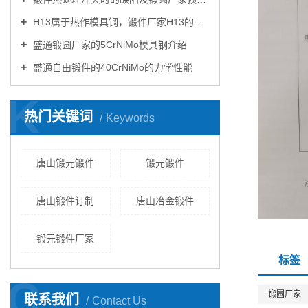
H13属于热作模具钢，锻件厂家H13的特性你知道多少？
盛通锻圆厂家的5CrNiMo模具钢介绍
盛通自由锻件的40CrNiMo的力学性能
K
热门关键词
Keywords
唐山锻元锻件
锻元锻件
唐山锻件订制
唐山冶金锻件
锻元锻件厂家
标签
C
锻圆厂家
联系我们
Contact Us