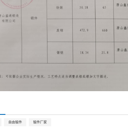
自由锻件
锻件厂家